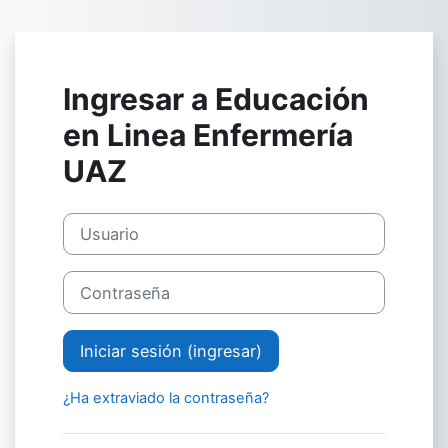
Saltar al contenido principal
Ingresar a Educación
en Linea Enfermería
UAZ
Saltar a crear una nueva cuenta
Usuario
Contraseña
Iniciar sesión (ingresar)
¿Ha extraviado la contraseña?